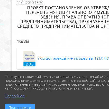
24.01.2020 13:20
ПРОЕКТ ПОСТАНОВЛЕНИЯ ОБ УТВЕРЖ
ПЕРЕЧЕНЬ МУНИЦИПАЛЬНОГО ИМУЩЕС
ВЕДЕНИЯ, ПРАВА ОПЕРАТИВНОГ
ПРЕДПРИНИМАТЕЛЬСТВА), ПРЕДНАЗНАЧЕ
СРЕДНЕГО ПРЕДПРИНИМАТЕЛЬСТВА И ОР
Файлы
порядок аренды мун имущества (191.0 KiB
Пользуясь нашим сайтом, вы соглашаетесь с политикой обра
персональных данных а также с тем что наш веб-сайт и друг
подключенные к веб-сайту сторонние сервисы используют c
как "Госуслуги", "PRO.Культура", "Спутник аналитика".
Подробнее
Подтверждаю