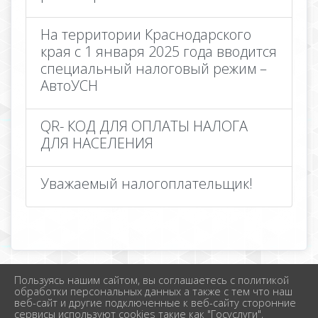
На территории Краснодарского
края с 1 января 2025 года вводится
специальный налоговый режим –
АвтоУСН
QR- КОД ДЛЯ ОПЛАТЫ НАЛОГА
ДЛЯ НАСЕЛЕНИЯ
Уважаемый налогоплательщик!
Пользуясь нашим сайтом, вы соглашаетесь с политикой
2026 г. новолеушковское.рф
обработки персональных данных а также с тем что наш
Вход
веб-сайт и другие подключенные к веб-сайту сторонние
Карта сайта
сервисы используют cookies такие как "Госуслуги",