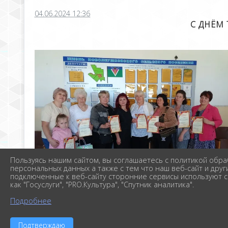
04.06.2024 12:36
С ДНЁМ
Пользуясь нашим сайтом, вы соглашаетесь с политикой обра
персональных данных а также с тем что наш веб-сайт и друг
подключенные к веб-сайту сторонние сервисы используют c
как "Госуслуги", "PRO.Культура", "Спутник аналитика".
Подробнее
Подтверждаю