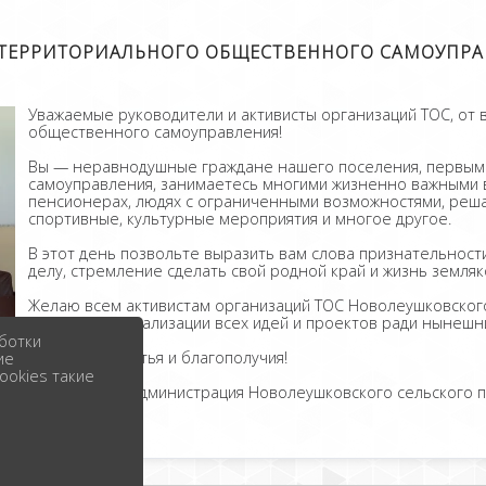
 ТЕРРИТОРИАЛЬНОГО ОБЩЕСТВЕННОГО САМОУПРА
Уважаемые руководители и активисты организаций ТОС, от 
общественного самоуправления!
Вы — неравнодушные граждане нашего поселения, первым
самоуправления, занимаетесь многими жизненно важными в
пенсионерах, людях с ограниченными возможностями, реш
спортивные, культурные мероприятия и многое другое.
В этот день позвольте выразить вам слова признательности
делу, стремление сделать свой родной край и жизнь земля
Желаю всем активистам организаций ТОС Новолеушковского
энергии для реализации всех идей и проектов ради нынешн
ботки
Здоровья, счастья и благополучия!
ие
ookies такие
С уважением администрация Новолеушковского сельского п