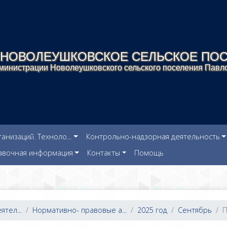
НОВОЛЕУШКОВСКОЕ СЕЛЬСКОЕ ПО
инистрации Новолеушковского сельского поселения Павло
низаций. Техноло...
Контрольно-надзорная деятельность
авочная информация
Контакты
Помощь
тел...
Нормативно- правовые а...
2025 год
Сентябрь
П