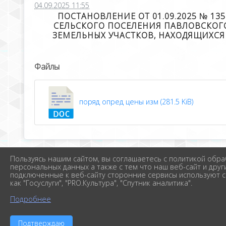
04.09.2025 11:55
ПОСТАНОВЛЕНИЕ ОТ 01.09.2025 № 
СЕЛЬСКОГО ПОСЕЛЕНИЯ ПАВЛОВСКОГО 
ЗЕМЕЛЬНЫХ УЧАСТКОВ, НАХОДЯЩИХС
Файлы
поряд опред цены изм (281.5 KiB)
Пользуясь нашим сайтом, вы соглашаетесь с политикой обра
персональных данных а также с тем что наш веб-сайт и друг
подключенные к веб-сайту сторонние сервисы используют c
как "Госуслуги", "PRO.Культура", "Спутник аналитика".
Подробнее
Подтверждаю