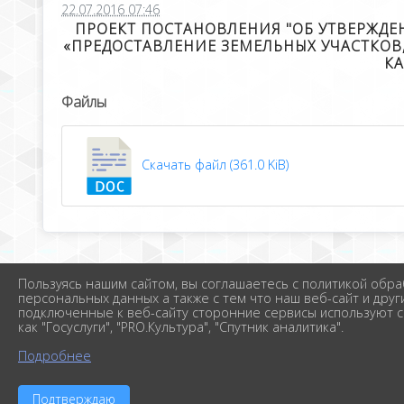
22.07.2016 07:46
ПРОЕКТ ПОСТАНОВЛЕНИЯ "ОБ УТВЕРЖД
«ПРЕДОСТАВЛЕНИЕ ЗЕМЕЛЬНЫХ УЧАСТКО
КА
Файлы
Скачать файл (361.0 KiB)
Пользуясь нашим сайтом, вы соглашаетесь с политикой обра
персональных данных а также с тем что наш веб-сайт и друг
подключенные к веб-сайту сторонние сервисы используют c
как "Госуслуги", "PRO.Культура", "Спутник аналитика".
Подробнее
Подтверждаю