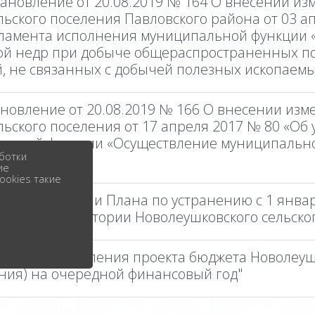
остановление от 20.08.2019 № 164 О внесении и
ьского поселения Павловского района от 03 ап
гламента исполнения муниципальной функции 
ой недр при добыче общераспространенных по
, не связанных с добычей полезных ископаем
тановление от 20.08.2019 № 166 О внесении из
ьского поселения от 17 апреля 2017 № 80 «Об
льной функции «Осуществление муниципальног
ботки
ие
ookies такие
"Об утверждении Плана по устранению с 1 янва
огам на территории Новолеушковского сельско
порядке составления проекта бюджета Новолеуш
ния) на очередной финансовый год"