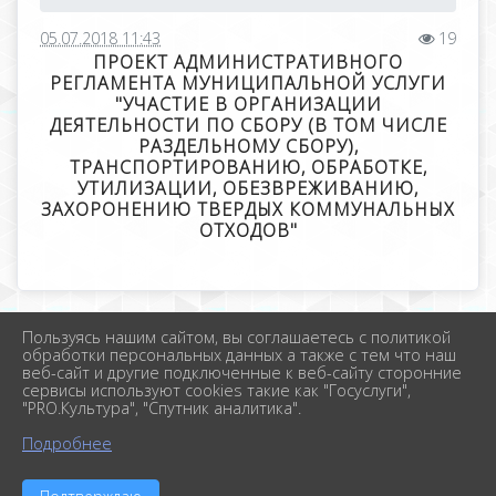
05.07.2018 11:43
19
ПРОЕКТ АДМИНИСТРАТИВНОГО
РЕГЛАМЕНТА МУНИЦИПАЛЬНОЙ УСЛУГИ
"УЧАСТИЕ В ОРГАНИЗАЦИИ
ДЕЯТЕЛЬНОСТИ ПО СБОРУ (В ТОМ ЧИСЛЕ
РАЗДЕЛЬНОМУ СБОРУ),
ТРАНСПОРТИРОВАНИЮ, ОБРАБОТКЕ,
УТИЛИЗАЦИИ, ОБЕЗВРЕЖИВАНИЮ,
ЗАХОРОНЕНИЮ ТВЕРДЫХ КОММУНАЛЬНЫХ
ОТХОДОВ"
Пользуясь нашим сайтом, вы соглашаетесь с политикой
2026 г. новолеушковское.рф
обработки персональных данных а также с тем что наш
Вход
веб-сайт и другие подключенные к веб-сайту сторонние
Карта сайта
сервисы используют cookies такие как "Госуслуги",
Политика обработки персональных данных
"PRO.Культура", "Спутник аналитика".
Подробнее
Сделано на KubCMS
Разработка и поддержка