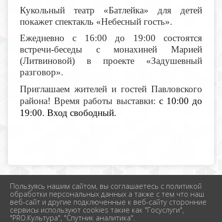
Кукольный театр «Батлейка» для детей
покажет спектакль «Небесный гость».
Ежедневно с 16:00 до 19:00 состоятся
встречи-беседы с монахиней Марией
(Литвиновой) в проекте «Задушевный
разговор».
Приглашаем жителей и гостей Павловского
района! Время работы выставки:
с 10:00 до
19:00. Вход свободный.
Пользуясь нашим сайтом, вы соглашаетесь с политикой
2026 г. новолеушковское.рф
обработки персональных данных а также с тем что наш
Вход
веб-сайт и другие подключенные к веб-сайту сторонние
Карта сайта
сервисы используют cookies такие как "Госуслуги",
Политика обработки персональных данных
"PRO.Культура", "Спутник аналитика".