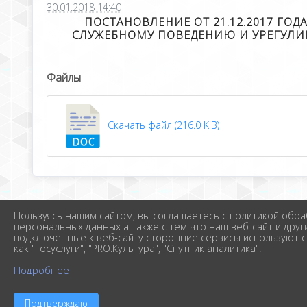
30.01.2018 14:40
ПОСТАНОВЛЕНИЕ ОТ 21.12.2017 Г
СЛУЖЕБНОМУ ПОВЕДЕНИЮ И УРЕГУЛ
Файлы
Скачать файл (216.0 KiB)
Пользуясь нашим сайтом, вы соглашаетесь с политикой обра
персональных данных а также с тем что наш веб-сайт и друг
подключенные к веб-сайту сторонние сервисы используют c
как "Госуслуги", "PRO.Культура", "Спутник аналитика".
Подробнее
Подтверждаю