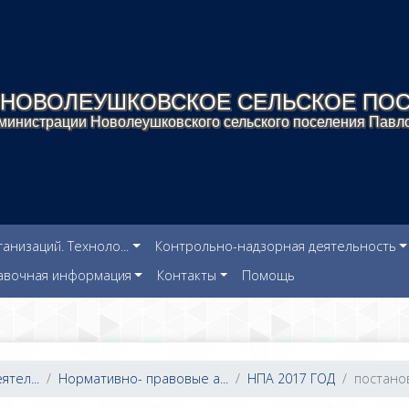
НОВОЛЕУШКОВСКОЕ СЕЛЬСКОЕ ПО
инистрации Новолеушковского сельского поселения Павло
низаций. Техноло...
Контрольно-надзорная деятельность
авочная информация
Контакты
Помощь
тел...
Нормативно- правовые а...
НПА 2017 ГОД
постанов