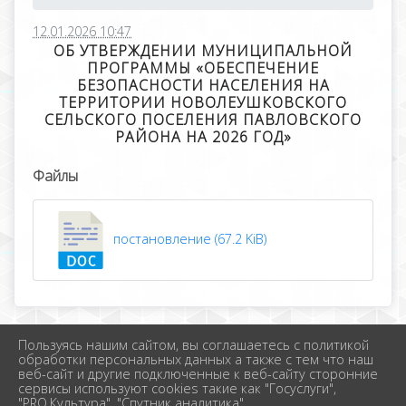
12.01.2026 10:47
ОБ УТВЕРЖДЕНИИ МУНИЦИПАЛЬНОЙ
ПРОГРАММЫ «ОБЕСПЕЧЕНИЕ
БЕЗОПАСНОСТИ НАСЕЛЕНИЯ НА
ТЕРРИТОРИИ НОВОЛЕУШКОВСКОГО
СЕЛЬСКОГО ПОСЕЛЕНИЯ ПАВЛОВСКОГО
РАЙОНА НА 2026 ГОД»
Файлы
постановление (67.2 KiB)
Пользуясь нашим сайтом, вы соглашаетесь с политикой
2026 г. новолеушковское.рф
обработки персональных данных а также с тем что наш
Вход
веб-сайт и другие подключенные к веб-сайту сторонние
Карта сайта
сервисы используют cookies такие как "Госуслуги",
Политика обработки персональных данных
"PRO.Культура", "Спутник аналитика".