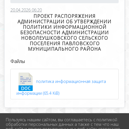
20.04.2026 06:20
ПРОЕКТ РАСПОРЯЖЕНИЯ
АДМИНИСТРАЦИИ ОБ УТВЕРЖДЕНИИ
ПОЛИТИКИ ИНФОРМАЦИОННОЙ
БЕЗОПАСНОСТИ АДМИНИСТРАЦИИ
НОВОЛЕУШКОВСКОГО СЕЛЬСКОГО
ПОСЕЛЕНИЯ ПАВЛОВСКОГО
МУНИЦИПАЛЬНОГО РАЙОНА
Файлы
политика информационная защита
информации (65.4 KiB)
Пользуясь нашим сайтом, вы соглашаетесь с политикой
2026 г. новолеушковское.рф
обработки персональных данных а также с тем что наш
Вход
веб-сайт и другие подключенные к веб-сайту сторонние