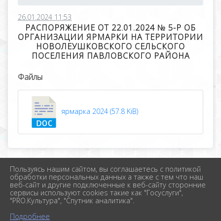
26.01.2024 11:53
РАСПОРЯЖЕНИЕ ОТ 22.01.2024 № 5-Р ОБ
ОРГАНИЗАЦИИ ЯРМАРКИ НА ТЕРРИТОРИИ
НОВОЛЕУШКОВСКОГО СЕЛЬСКОГО
ПОСЕЛЕНИЯ ПАВЛОВСКОГО РАЙОНА
Файлы
ярмарка 2024 (57.8 KiB)
Пользуясь нашим сайтом, вы соглашаетесь с политикой
2026 г. новолеушковское.рф
обработки персональных данных а также с тем что наш
Вход
веб-сайт и другие подключенные к веб-сайту сторонние
Карта сайта
сервисы используют cookies такие как "Госуслуги",
Политика обработки персональных данных
"PRO.Культура", "Спутник аналитика".
Подробнее
Сделано на KubCMS