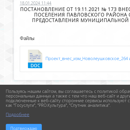
18.01.2024 11:44
ПОСТАНОВЛЕНИЕ ОТ 19.11.2021 № 173 
ПОСЕЛЕНИЯ ПАВЛОВСКОГО РАЙОНА О
ПРЕДОСТАВЛЕНИЯ МУНИЦИПАЛЬНОЙ У
Файлы
Проект_внес_изм_Новолеушковское_264 им
Пользуясь нашим сайтом, вы соглашаетесь с политикой обра
персональных данных а также с тем что наш веб-сайт и друг
подключенные к веб-сайту сторонние сервисы используют c
как "Госуслуги", "PRO.Культура", "Спутник аналитика".
Подробнее
Подтверждаю