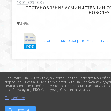
13.01.2023 10:35
ПОСТАНОВЛЕНИЕ АДМИНИСТРАЦИИ ОТ 
НОВОЛЕУ
Файлы
Постановление_о_запрете_мест_выгула_нов
Пользуясь нашим сайтом, вы соглашаетесь с политикой обра
персональных данных а также с тем что наш веб-сайт и друг
подключенные к веб-сайту сторонние сервисы используют c
как "Госуслуги", "PRO.Культура", "Спутник аналитика".
Подробнее
Подтверждаю