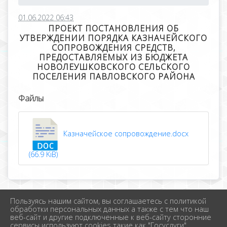
01.06.2022 06:43
ПРОЕКТ ПОСТАНОВЛЕНИЯ ОБ
УТВЕРЖДЕНИИ ПОРЯДКА КАЗНАЧЕЙСКОГО
СОПРОВОЖДЕНИЯ СРЕДСТВ,
ПРЕДОСТАВЛЯЕМЫХ ИЗ БЮДЖЕТА
НОВОЛЕУШКОВСКОГО СЕЛЬСКОГО
ПОСЕЛЕНИЯ ПАВЛОВСКОГО РАЙОНА
Файлы
Казначейское сопровождение.docx
(66.9 KiB)
Пользуясь нашим сайтом, вы соглашаетесь с политикой
2026 г. новолеушковское.рф
обработки персональных данных а также с тем что наш
Вход
веб-сайт и другие подключенные к веб-сайту сторонние
Карта сайта
сервисы используют cookies такие как "Госуслуги",