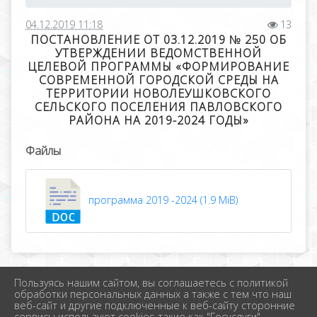
04.12.2019 11:18
13
ПОСТАНОВЛЕНИЕ ОТ 03.12.2019 № 250 ОБ
УТВЕРЖДЕНИИ ВЕДОМСТВЕННОЙ
ЦЕЛЕВОЙ ПРОГРАММЫ «ФОРМИРОВАНИЕ
СОВРЕМЕННОЙ ГОРОДСКОЙ СРЕДЫ НА
ТЕРРИТОРИИ НОВОЛЕУШКОВСКОГО
СЕЛЬСКОГО ПОСЕЛЕНИЯ ПАВЛОВСКОГО
РАЙОНА НА 2019-2024 ГОДЫ»
Файлы
программа 2019 -2024 (1.9 MiB)
Пользуясь нашим сайтом, вы соглашаетесь с политикой
2026 г. новолеушковское.рф
обработки персональных данных а также с тем что наш
Вход
веб-сайт и другие подключенные к веб-сайту сторонние
Карта сайта
сервисы используют cookies такие как "Госуслуги",